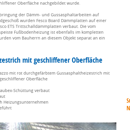
liffener Oberfläche nachgebildet wurde.
Erbringung der Dämm- und Gussasphaltarbeiten auf
Erdgeschoß wurden Fesco Board Dämmplatten auf einer
sco ETS Trittschalldämmplatten verbaut. Die vom
peiste Fußbodenheizung ist ebenfalls im kompletten
urden vom Bauherrn an diesem Objekt separat an ein
estrich mit geschliffener Oberfläche
azzo mit rot durchgefärbtem Gussasphaltheizestrich mit
eschliffener Oberfläche
taubex-Schüttung verbaut
aut
S
ch Heizungsunternehmen
N
eführt