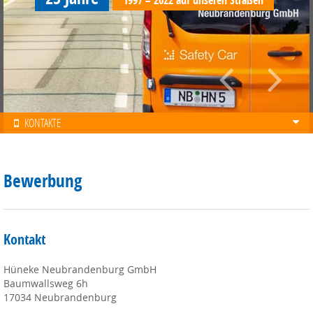
Mehr …
Bewährtes in Schwarz und Weiß
für Tiefgaragen und Parkhäuser
Mehr …
KONTAKTE
Bewerbung
Kontakt
Hüneke Neubrandenburg GmbH
Baumwallsweg 6h
17034 Neubrandenburg